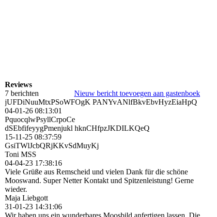
Reviews
7 berichten
Nieuw bericht toevoegen aan gastenboek
jUFDiNuuMtxPSoWFOgK PANYvANlfBkvEbvHyzEiaHpQ
04-01-26
08:13:01
PquocqlwPsyllCrpoCe
dSEbfifeyygPmenjukl hknCHfpzJKDILKQeQ
15-11-25
08:37:59
GsiTWlJcbQRjKKvSdMuyKj
Toni MSS
04-04-23
17:38:16
Viele Grüße aus Remscheid und vielen Dank für die schöne
Mooswand. Super Netter Kontakt und Spitzenleistung! Gerne
wieder.
Maja Liebgott
31-01-23
14:31:06
Wir haben uns ein wunderbares Moosbild anfertigen lassen. Die