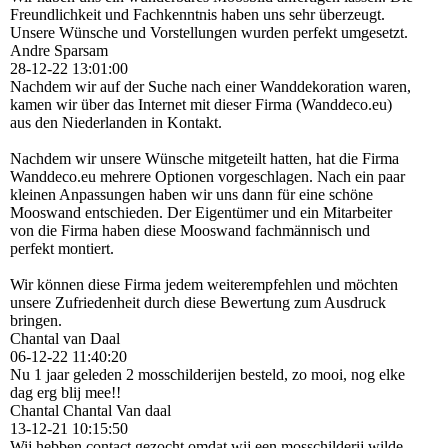
Freundlichkeit und Fachkenntnis haben uns sehr überzeugt.
Unsere Wünsche und Vorstellungen wurden perfekt umgesetzt.
Andre Sparsam
28-12-22
13:01:00
Nachdem wir auf der Suche nach einer Wanddekoration waren,
kamen wir über das Internet mit dieser Firma (Wanddeco.eu)
aus den Niederlanden in Kontakt.
Nachdem wir unsere Wünsche mitgeteilt hatten, hat die Firma
Wanddeco.eu mehrere Optionen vorgeschlagen. Nach ein paar
kleinen Anpassungen haben wir uns dann für eine schöne
Mooswand entschieden. Der Eigentümer und ein Mitarbeiter
von die Firma haben diese Mooswand fachmännisch und
perfekt montiert.
Wir können diese Firma jedem weiterempfehlen und möchten
unsere Zufriedenheit durch diese Bewertung zum Ausdruck
bringen.
Chantal van Daal
06-12-22
11:40:20
Nu 1 jaar geleden 2 mosschilderijen besteld, zo mooi, nog elke
dag erg blij mee!!
Chantal Chantal Van daal
13-12-21
10:15:50
Wij hebben contact gezocht omdat wij een mosschilderij wilde