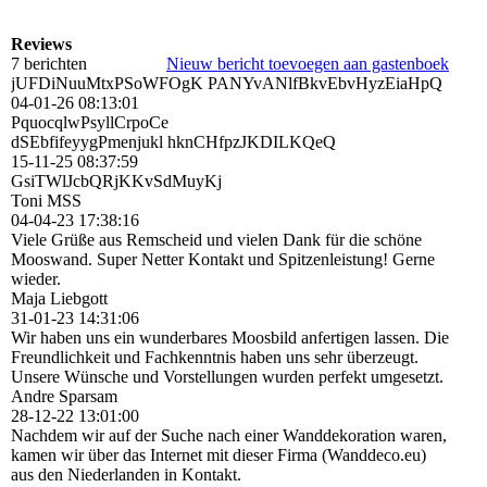
Reviews
7 berichten
Nieuw bericht toevoegen aan gastenboek
jUFDiNuuMtxPSoWFOgK PANYvANlfBkvEbvHyzEiaHpQ
04-01-26
08:13:01
PquocqlwPsyllCrpoCe
dSEbfifeyygPmenjukl hknCHfpzJKDILKQeQ
15-11-25
08:37:59
GsiTWlJcbQRjKKvSdMuyKj
Toni MSS
04-04-23
17:38:16
Viele Grüße aus Remscheid und vielen Dank für die schöne
Mooswand. Super Netter Kontakt und Spitzenleistung! Gerne
wieder.
Maja Liebgott
31-01-23
14:31:06
Wir haben uns ein wunderbares Moosbild anfertigen lassen. Die
Freundlichkeit und Fachkenntnis haben uns sehr überzeugt.
Unsere Wünsche und Vorstellungen wurden perfekt umgesetzt.
Andre Sparsam
28-12-22
13:01:00
Nachdem wir auf der Suche nach einer Wanddekoration waren,
kamen wir über das Internet mit dieser Firma (Wanddeco.eu)
aus den Niederlanden in Kontakt.