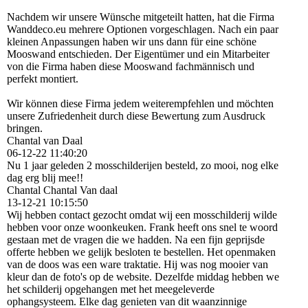
Nachdem wir unsere Wünsche mitgeteilt hatten, hat die Firma
Wanddeco.eu mehrere Optionen vorgeschlagen. Nach ein paar
kleinen Anpassungen haben wir uns dann für eine schöne
Mooswand entschieden. Der Eigentümer und ein Mitarbeiter
von die Firma haben diese Mooswand fachmännisch und
perfekt montiert.
Wir können diese Firma jedem weiterempfehlen und möchten
unsere Zufriedenheit durch diese Bewertung zum Ausdruck
bringen.
Chantal van Daal
06-12-22
11:40:20
Nu 1 jaar geleden 2 mosschilderijen besteld, zo mooi, nog elke
dag erg blij mee!!
Chantal Chantal Van daal
13-12-21
10:15:50
Wij hebben contact gezocht omdat wij een mosschilderij wilde
hebben voor onze woonkeuken. Frank heeft ons snel te woord
gestaan met de vragen die we hadden. Na een fijn geprijsde
offerte hebben we gelijk besloten te bestellen. Het openmaken
van de doos was een ware traktatie. Hij was nog mooier van
kleur dan de foto's op de website. Dezelfde middag hebben we
het schilderij opgehangen met het meegeleverde
ophangsysteem. Elke dag genieten van dit waanzinnige