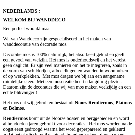
NEDERLANDS :
WELKOM BIJ WANDDECO
Een perfect woonklimaat
Wij van Wanddeco zijn gespecialiseerd in het maken van
wanddecoratie van decoratie mos.
Decoratie mos is 100% natuurlijk, het absorbeert geluid en geeft
een gevoel van welzijn. Het mos is onderhoudsvrij en het vereist
geen daglicht. Er zijn veel manieren om het te integreren, zoals in
de vorm van schilderijen, afbeeldingen en wanden in woonhuizen
of op werkplekken. Met mos dragen we bij aan een aangename
ruimtelijke sfeer. Met een moscreatie heeft u langdurig plezier.
Daarom zijn de decoraties die wij van mos maken veelzijdig en een
echte blikvanger !
Het mos dat wij gebruiken bestaat uit
Noors Rendiermos
,
Platmos
en
Bolmos
.
Rendiermos
komt uit de Noorse bossen en berggebieden en word
al honderden jaren gebruikt voor decoraties. Het mos worden na de
oogst eerst gedroogd waarna het word geprepareerd en gekleurd
zodat het elastisch, vuilafstotend, brandvertragend, duurzaam en